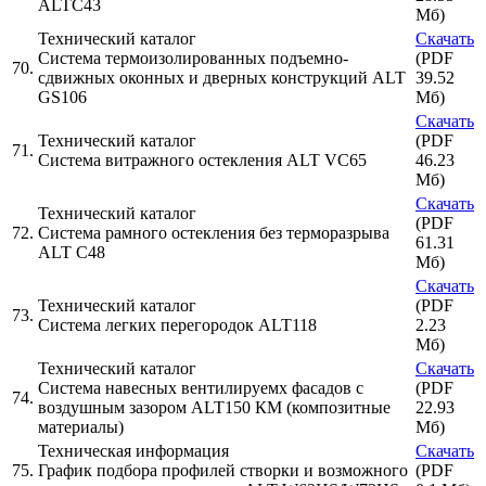
ALTC43
Мб)
Технический каталог
Скачать
Система термоизолированных подъемно-
(PDF
70.
сдвижных оконных и дверных конструкций ALT
39.52
GS106
Мб)
Скачать
Технический каталог
(PDF
71.
Система витражного остекления ALT VC65
46.23
Мб)
Скачать
Технический каталог
(PDF
72.
Система рамного остекления без терморазрыва
61.31
ALT C48
Мб)
Скачать
Технический каталог
(PDF
73.
Cистема легких перегородок ALT118
2.23
Мб)
Технический каталог
Скачать
Система навесных вентилируемх фасадов с
(PDF
74.
воздушным зазором ALT150 КМ (композитные
22.93
материалы)
Мб)
Техническая информация
Скачать
75.
График подбора профилей створки и возможного
(PDF