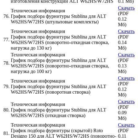
изготовления конструкции ALT W62HS/W72HS
0.1 Мб)
Скачать
Техническая информация
(PDF
76.
График подбора фурнитуры Stublina для ALT
0.12
W62HS/W72HS (штульповые комплекты)
Мб)
Техническая информация
Скачать
График подбора фурнитуры Stublina для ALT
(PDF
77.
W62HS/W72HS (поворотно-откидная створка,
0.14
нагрузка до 130 кг)
Мб)
Техническая информация
Скачать
График подбора фурнитуры Stublina для ALT
(PDF
78.
W62HS/W72HS (поворотно-откидная створка,
0.13
нагрузка до 100 кг)
Мб)
Скачать
Техническая информация
(PDF
79.
График подбора фурнитуры Stublina для ALT
0.12
W62HS/W72HS (поворотная створка)
Мб)
Скачать
Техническая информация
(PDF
80.
График подбора фурнитуры Stublina для ALT
0.09
W62HS/W72HS (откидная створка)
Мб)
Техническая информация
Скачать
График подбора фурнитуры (скрытой) Roto
(PDF
81.
Designo 150 для ALT W62HS/W72HS (поворотно-
0.11