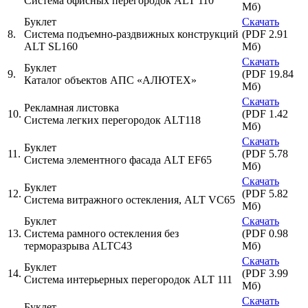
Система офисных перегородок ALT 110
Мб)
Буклет
Скачать
8.
Система подъемно-раздвижных конструкций
(PDF 2.91
ALT SL160
Мб)
Скачать
Буклет
9.
(PDF 19.84
Каталог объектов АПС «АЛЮТЕХ»
Мб)
Скачать
Рекламная листовка
10.
(PDF 1.42
Cистема легких перегородок ALT118
Мб)
Скачать
Буклет
11.
(PDF 5.78
Система элементного фасада ALT EF65
Мб)
Скачать
Буклет
12.
(PDF 5.82
Система витражного остекления, ALT VC65
Мб)
Буклет
Скачать
13.
Система рамного остекления без
(PDF 0.98
терморазрыва ALTC43
Мб)
Скачать
Буклет
14.
(PDF 3.99
Система интерьерных перегородок ALT 111
Мб)
Скачать
Буклет