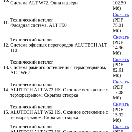
10.
Система ALT W72. Окна и двери
102.59
Мб)
Скачать
Технический каталог
(PDF
11.
Фасадная система, ALT F50
75.01
Мб)
Скачать
Технический каталог
(PDF
12.
Система офисных перегородок ALUTECH ALT
14.96
110
Мб)
Скачать
Технический каталог
(PDF
13.
Система рамного остекления с терморазрывом,
82.61
ALT W62
Мб)
Скачать
Технический каталог
(PDF
14.
ALUTECH ALT W72 HS. Оконное остекление с
17.08
терморазрывом. Скрытая створка
Мб)
Скачать
Технический каталог
(PDF
15.
ALUTECH ALT W62 HS. Оконное остекление с
15.92
терморазрывом. Скрытая створка
Мб)
Технический каталог
Скачать
ALUTECH ALT W72 HS. Оконное остекление с
(PDF