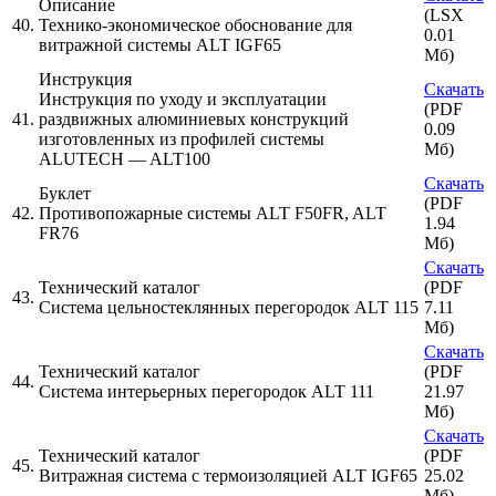
Описание
(LSX
40.
Технико-экономическое обоснование для
0.01
витражной системы ALT IGF65
Мб)
Инструкция
Скачать
Инструкция по уходу и эксплуатации
(PDF
41.
раздвижных алюминиевых конструкций
0.09
изготовленных из профилей системы
Мб)
ALUTECH — ALT100
Скачать
Буклет
(PDF
42.
Противопожарные системы ALT F50FR, ALT
1.94
FR76
Мб)
Скачать
Технический каталог
(PDF
43.
Система цельностеклянных перегородок ALT 115
7.11
Мб)
Скачать
Технический каталог
(PDF
44.
Система интерьерных перегородок ALT 111
21.97
Мб)
Скачать
Технический каталог
(PDF
45.
Витражная система с термоизоляцией ALT IGF65
25.02
Мб)