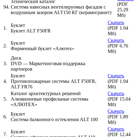
Технический каталог
(PDF
94.
Система навесных вентилируемых фасадов с
25.29
воздушным зазором ALT150 КГ (керамогранит)
Мб)
Скачать
Буклет
1.
(PDF 1.94
Буклет ALT F50FR
Мб)
Скачать
Буклет
2.
(PDF 6.76
Фирменный буклет «Алютех»
Мб)
Диск
3.
DVD — Маркетинговая поддержка
партнеров
Буклет
Скачать
4.
Противопожарные системы ALT F50FR,
(PDF 1.94
ALT FR76
Мб)
Каталог архитектурных решений
Скачать
5.
Алюминиевые профильные системы
(PDF 15.04
«АЛЮТЕХ»
Мб)
Скачать
Буклет
6.
(PDF 1.89
Система балконного остекления ALT 100
Мб)
Скачать
Буклет
7.
(PDF 12.44