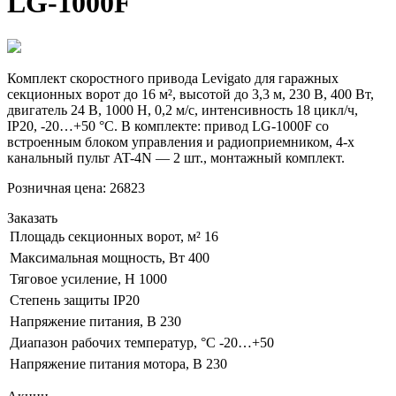
LG-1000F
Комплект скоростного привода Levigato для гаражных
секционных ворот до 16 м², высотой до 3,3 м, 230 В, 400 Вт,
двигатель 24 В, 1000 Н, 0,2 м/с, интенсивность 18 цикл/ч,
IP20, -20…+50 °С. В комплекте: привод LG-1000F со
встроенным блоком управления и радиоприемником, 4-х
канальный пульт AT-4N — 2 шт., монтажный комплект.
Розничная цена:
26823
Заказать
Площадь секционных ворот, м²
16
Максимальная мощность, Вт
400
Тяговое усиление, Н
1000
Степень защиты
IP20
Напряжение питания, В
230
Диапазон рабочих температур, °С
-20…+50
Напряжение питания мотора, В
230